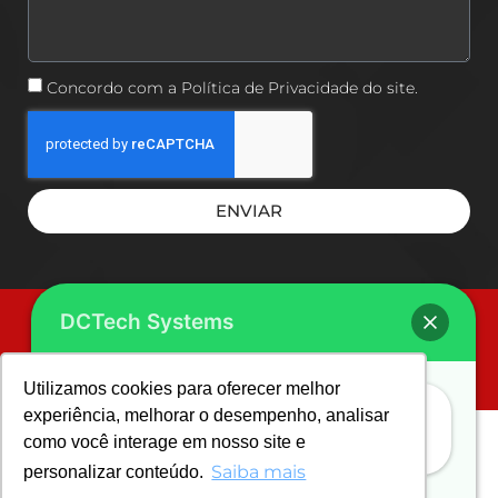
Concordo com a Política de Privacidade do site.
ENVIAR
(11)4070-6444
Ligue e fale conosco:
DCTech Systems
*Fora de São Paulo? Clique e veja outros números.
Utilizamos cookies para oferecer melhor
Estou pronto para conversar, basta
experiência, melhorar o desempenho, analisar
como você interage em nosso site e
clicar aqui!
Copyright © 2024. DCTech Systems Automação Industrial Ltda. CNPJ:
11.288.540/0001-39 . Todos os direitos Reservados. Site por
Carambola Web
Saiba mais
personalizar conteúdo.