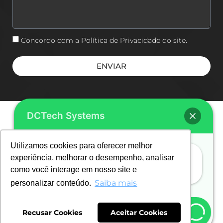
Concordo com a Política de Privacidade do site.
ENVIAR
DCTech Systems
Utilizamos cookies para oferecer melhor
Estou pronto para conversar, basta
experiência, melhorar o desempenho, analisar
como você interage em nosso site e
clicar aqui!
Copyright © 2024. DCTech Systems Automação Industrial Ltda. CNPJ:
11.288.540/0001-39 . Todos os direitos Reservados. Site por
Carambola Web
Saiba mais
personalizar conteúdo.
Abrir Whatsapp
Recusar Cookies
Aceitar Cookies