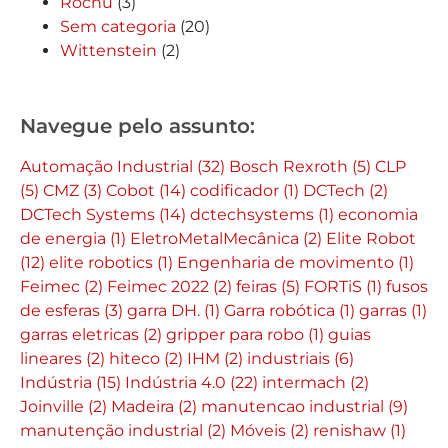
Rochu
(3)
Sem categoria
(20)
Wittenstein
(2)
Navegue pelo assunto:
Automação Industrial
(32)
Bosch Rexroth
(5)
CLP
(5)
CMZ
(3)
Cobot
(14)
codificador
(1)
DCTech
(2)
DCTech Systems
(14)
dctechsystems
(1)
economia
de energia
(1)
EletroMetalMecânica
(2)
Elite Robot
(12)
elite robotics
(1)
Engenharia de movimento
(1)
Feimec
(2)
Feimec 2022
(2)
feiras
(5)
FORTiS
(1)
fusos
de esferas
(3)
garra DH.
(1)
Garra robótica
(1)
garras
(1)
garras eletricas
(2)
gripper para robo
(1)
guias
lineares
(2)
hiteco
(2)
IHM
(2)
industriais
(6)
Indústria
(15)
Indústria 4.0
(22)
intermach
(2)
Joinville
(2)
Madeira
(2)
manutencao industrial
(9)
manutenção industrial
(2)
Móveis
(2)
renishaw
(1)