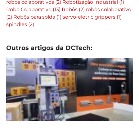
robos colaborativos
(2)
Robotização Industrial
(1)
Robô Colaborativo
(13)
Robôs
(2)
robôs colaborativo
(2)
Robôs para solda
(1)
servo-eletric grippers
(1)
spindles
(2)
Outros artigos da DCTech: