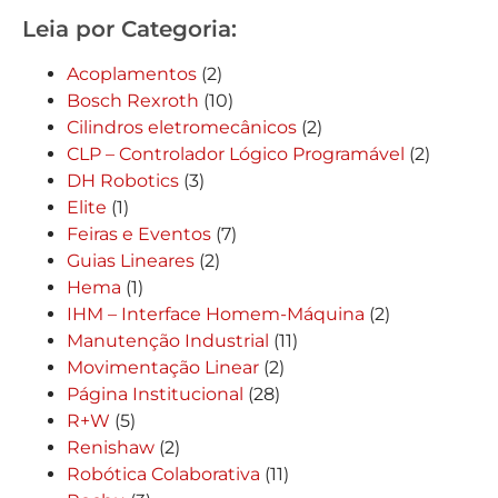
Leia por Categoria:
Acoplamentos
(2)
Bosch Rexroth
(10)
Cilindros eletromecânicos
(2)
CLP – Controlador Lógico Programável
(2)
DH Robotics
(3)
Elite
(1)
Feiras e Eventos
(7)
Guias Lineares
(2)
Hema
(1)
IHM – Interface Homem-Máquina
(2)
Manutenção Industrial
(11)
Movimentação Linear
(2)
Página Institucional
(28)
R+W
(5)
Renishaw
(2)
Robótica Colaborativa
(11)